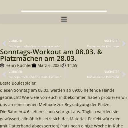
VORIGER
NÄCHSTER
Die Supermêlée-Saison startet wieder!
Danke an die Platzcrew
Sonntags-Workout am 08.03. &
Platzmachen am 28.03.
Henri Küchler
März 6, 2026
14:59
VORIGER
NÄCHSTER
Die Supermêlée-Saison startet wieder!
Danke an die Platzcrew
Beste Boulespieler,
diesen Sonntag am 08.03. werden ab 09:00 helfende Hände
gebraucht! Wie viele von euch mitbekommen haben probieren wir
uns an einer neuen Methode zur Begradigung der Plätze.
Die Bahnen 4-6 sehen schon sehr gut aus. Täglich werden sie
gewässert, allmählich setzt sich das Material. Perfekt wäre den
(mit Flatterband abgesperrten) Platz noch einige Woche in Ruhe