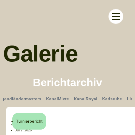
RUND UM D
Galerie
Berichtarchiv
ugendländermasters
KanalMixte
KanalRoyal
Karlsruhe
Lig
Turnierbericht
Henri Küchler
Juli 7, 2026