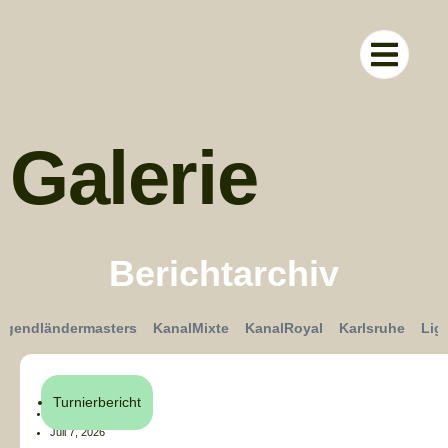
RUND UM D
Galerie
Berichtarchiv
ugendländermasters
KanalMixte
KanalRoyal
Karlsruhe
Lig
Turnierbericht
Henri Küchler
Juli 7, 2026