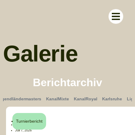
RUND UM D
Galerie
Berichtarchiv
ugendländermasters
KanalMixte
KanalRoyal
Karlsruhe
Lig
Turnierbericht
Henri Küchler
Juli 7, 2026